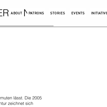
GERMANY
ABOUT
PATRONS
STORIES
EVENTS
INITIATI
rmuten lässt. Die 2005
ur zeichnet sich