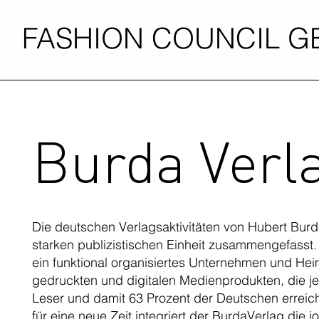
FASHION COUNCIL 
Burda Verl
Die deutschen Verlagsaktivitäten von Hubert Burd
starken publizistischen Einheit zusammengefasst.
ein funktional organisiertes Unternehmen und Hei
gedruckten und digitalen Medienprodukten, die j
Leser und damit 63 Prozent der Deutschen erreich
für eine neue Zeit integriert der BurdaVerlag die jo