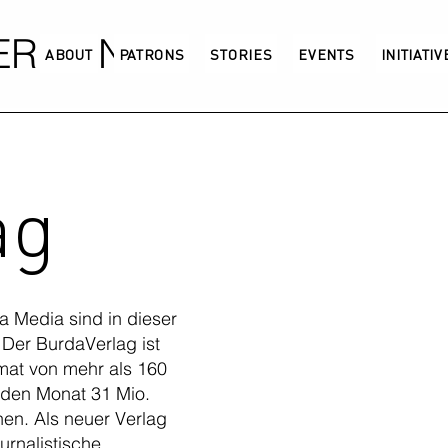
GERMANY
ABOUT
PATRONS
STORIES
EVENTS
INITIATI
ag
a Media sind in dieser
 Der BurdaVerlag ist
mat von mehr als 160
eden Monat 31 Mio.
en. Als neuer Verlag
urnalistische