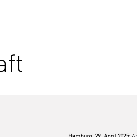
n
aft
d
Hamburg, 29. April 2025:
 A