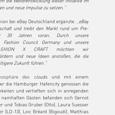
m die Weiterentwicklung dieser Initiative im 
en und neue Impulse zu setzen.“
ion bei eBay Deutschland ergänzte: „
eBay 
rtschaft und treibt den Markt rund um Pre-
er 30 Jahren voran. Durch unsere 
 Fashion Council Germany und unsere 
FASHION X CRAFT möchten wir 
ördern und neue Ideen anstoßen, die die 
tigere Zukunft führen.“
mosphäre des 
clouds 
und mit einem 
r die Hamburger Hafencity genossen die 
hkeiten und vertieften sich in anregenden 
 namhaften Gästen befanden sich Gernot 
er und Tobias Gruber (Otto), Laura Suesser 
r (LD-13), Loic Bréard (Bigoudi), Matthias 