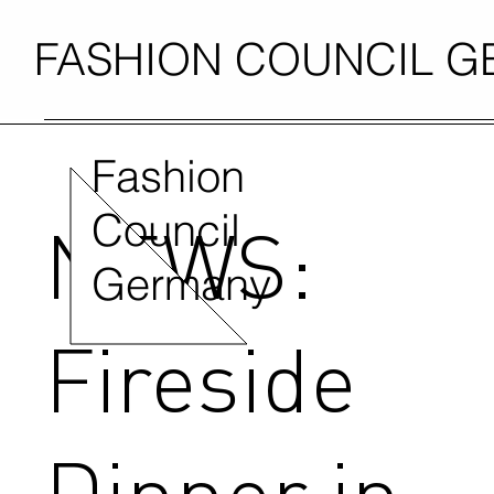
FASHION COUNCIL 
Fashion
Council
NEWS:
Germany
Fireside
Dinner in