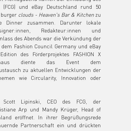
 (FCG) und eBay Deutschland rund 50 
burger 
clouds - Heaven's Bar & Kitchen 
zu 
de Dinner
zusammen. Darunter lokale 
gner:innen, Redakteur:innen und 
nlass des Abends war die Verkündung der 
dem Fashion Council Germany und eBay 
Edition des Förderprojektes FASHION X 
inaus diente das Event dem 
stausch zu aktuellen Entwicklungen der 
emen wie Circularity, Innovation oder 
Scott Lipinski, CEO des FCG, der 
ristiane Arp und Mandy Krüger, Head of 
land eröffnet. In ihrer Begrüßungsrede 
auernde Partnerschaft ein und drückten 