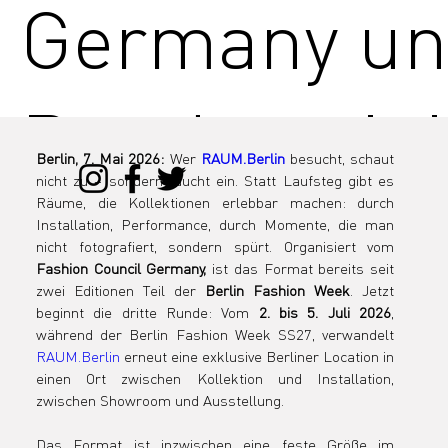
Germany u
Bundesmini
Berlin, 7. Mai 2026:
 Wer 
RAUM.Berlin
besucht, schaut 
nicht zu – sondern taucht ein. Statt Laufsteg gibt es 
m für Wirts
Räume, die Kollektionen erlebbar machen: durch 
Installation, Performance, durch Momente, die man 
nicht fotografiert, sondern spürt. Organisiert vom 
Fashion Council Germany,
 ist das Format bereits seit 
zwei Editionen Teil der 
Berlin Fashion Week
. Jetzt 
und Energie
beginnt die dritte Runde: Vom 
2. bis 5. Juli 2026
, 
während der Berlin Fashion Week SS27, verwandelt 
RAUM.Berlin
 erneut eine exklusive Berliner Location in 
einen Ort zwischen Kollektion und Installation, 
zwischen Showroom und Ausstellung.
Das Format ist inzwischen eine feste Größe im 