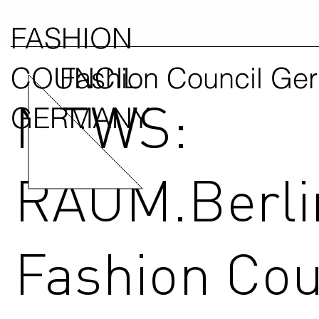
FASHION
COUNCIL
Fashion Council Ge
NEWS:
GERMANY
RAUM.Berli
Fashion Cou