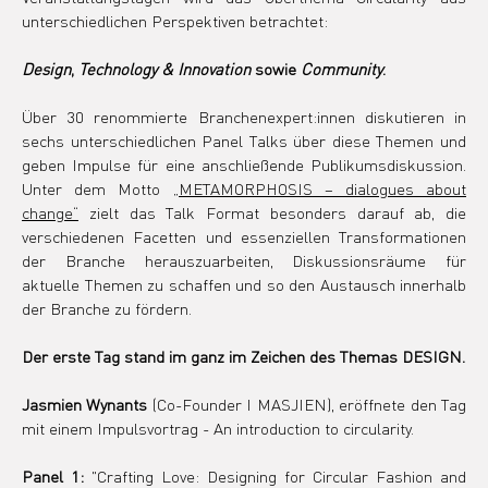
unterschiedlichen Perspektiven betrachtet: 
Design
, 
Technology
& Innovation
 sowie 
Community
.
Über 30 renommierte Branchenexpert:innen diskutieren in 
sechs unterschiedlichen Panel Talks über diese Themen und 
geben Impulse für eine anschließende Publikumsdiskussion. 
Unter dem Motto 
„METAMORPHOSIS – dialogues about 
change“
 zielt das Talk Format besonders darauf ab, die 
verschiedenen Facetten und essenziellen Transformationen 
der Branche herauszuarbeiten, Diskussionsräume für 
aktuelle Themen zu schaffen und so den Austausch innerhalb 
der Branche zu fördern.
Der erste Tag stand im ganz im Zeichen des Themas DESIGN.
Jasmien Wynants
 (Co-Founder I MASJIEN), eröffnete den Tag 
mit einem Impulsvortrag - An introduction to circularity.
Panel 1:
 "Crafting Love: Designing for Circular Fashion and 