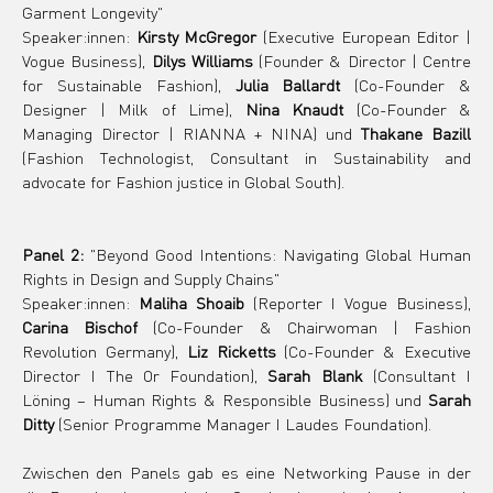
Garment Longevity"
Speaker:innen: 
Kirsty McGregor
 (Executive European Editor | 
Vogue Business), 
Dilys Williams
 (Founder & Director | Centre 
for Sustainable Fashion), 
Julia Ballardt
 (Co-Founder & 
Designer | Milk of Lime), 
Nina Knaudt
 (Co-Founder & 
Managing Director | RIANNA + NINA) und 
Thakane Bazill 
(Fashion Technologist, Consultant in Sustainability and 
advocate for Fashion justice in Global South).
Panel 2:
 "Beyond Good Intentions: Navigating Global Human 
Rights in Design and Supply Chains"
Speaker:innen: 
Maliha Shoaib
 (Reporter I Vogue Business), 
Carina Bischof 
(Co-Founder & Chairwoman | Fashion 
Revolution Germany), 
Liz Ricketts 
(Co-Founder & Executive 
Director I The Or Foundation), 
Sarah Blank
 (Consultant I 
Löning – Human Rights & Responsible Business) und 
Sarah 
Ditty
 (Senior Programme Manager I Laudes Foundation).
Zwischen den Panels gab es eine Networking Pause in der 