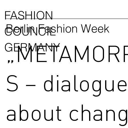
FASHION
Berlin Fashion Week
COUNCIL
„METAMOR
GERMANY
S – dialogu
about chang