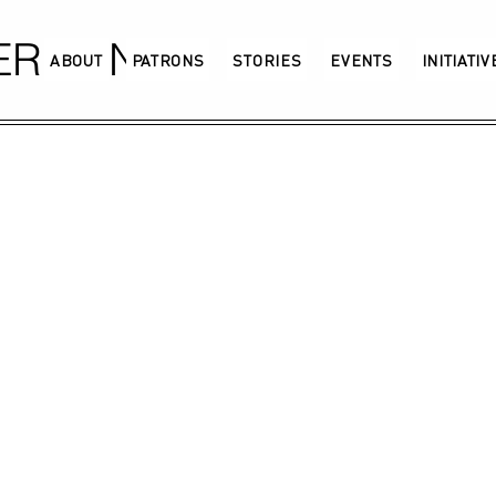
GERMANY
ABOUT
PATRONS
STORIES
EVENTS
INITIATI
t