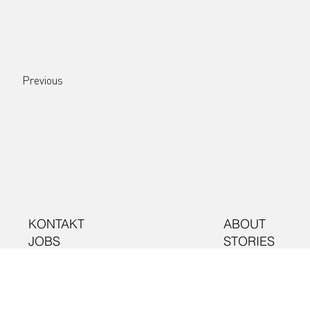
Previous
KONTAKT
ABOUT
JOBS
STORIES
IMPRESSUM
EVENTS
DATENSCHUTZ
INITIATIVEN
PARTNER
MEMBERS