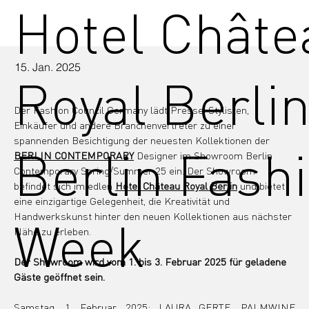
Hotel Châte
15. Jan. 2025
Royal Berlin
Der Fashion Council Germany lädt Presse, Stylisten, 
Einkäufer und andere Branchenvertreter zu einer 
spannenden Besichtigung der neuesten Kollektionen der 
Berlin Fash
B
ERLIN CONTEMPORARY
Designer im Showroom Berlin 
Contemporary Spring/Summer 25 ein. Der Showroom 
befindet sich im edl
en 
Hotel Château Royal Berlin
und bietet 
eine einzigartige Gelegenheit, die Kreativität und 
Handwerkskunst hinter den neuen Kollektionen aus nächster 
Week
Nähe zu erleben.
Der Showroom wird vom 1. bis 3. Februar 2025 für geladene 
Gäste geöffnet sein.
Samstag, 1. Februar, 2025: 
LAURA GERTE
, 
PALMWINE 