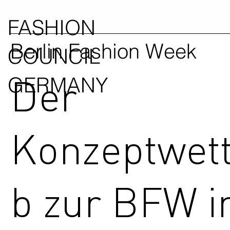
FASHION
Berlin Fashion Week
COUNCIL
Der
GERMANY
Konzeptwet
b zur BFW 