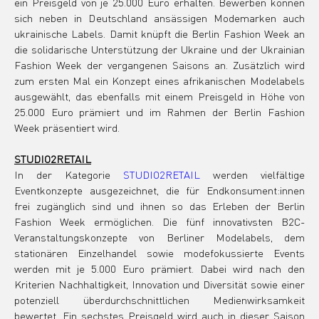
ein Preisgeld von je 25.000 Euro erhalten. Bewerben können 
sich neben in Deutschland ansässigen Modemarken auch 
ukrainische Labels. Damit knüpft die Berlin Fashion Week an 
die solidarische Unterstützung der Ukraine und der Ukrainian 
Fashion Week der vergangenen Saisons an. Zusätzlich wird 
zum ersten Mal ein Konzept eines afrikanischen Modelabels 
ausgewählt, das ebenfalls mit einem Preisgeld in Höhe von 
25.000 Euro prämiert und im Rahmen der Berlin Fashion 
Week präsentiert wird.
STUDIO2RETAIL
In der Kategorie 
STUDIO2RETAIL
 werden vielfältige 
Eventkonzepte ausgezeichnet, die für Endkonsument:innen 
frei zugänglich sind und ihnen so das Erleben der Berlin 
Fashion Week ermöglichen. Die fünf innovativsten B2C-
Veranstaltungskonzepte von Berliner Modelabels, dem 
stationären Einzelhandel sowie modefokussierte Events 
werden mit je 5.000 Euro prämiert. Dabei wird nach den 
Kriterien Nachhaltigkeit, Innovation und Diversität sowie einer 
potenziell überdurchschnittlichen Medienwirksamkeit 
bewertet. Ein sechstes Preisgeld wird auch in dieser Saison 