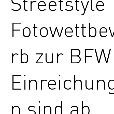
Streetstyle
Fotowettbe
rb zur BFW
Einreichun
n sind ab