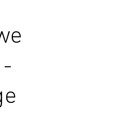
we
 -
ge