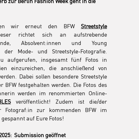
rb zur Berlin Fashion Week geht in die 
oben wir erneut den BFW 
Streetstyle 
ieser richtet sich an
aufstrebende 
erende, Absolvent:innen und Young 
 der Mode- und Streetstyle-Fotografie. 
 aufgerufen, insgesamt fünf Fotos in 
ien einzureichen, die anschließend von 
erden. Dabei sollen besondere Streetstyle 
r BFW festgehalten werden. Die Fotos des 
nnerin werden im renommierten Online-
BLES
 veröffentlicht! Zudem ist die/der 
le:r Fotograf:in zur kommenden BFW im 
 gespannt auf Eure Fotos!
2025:  Submission geöffnet