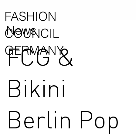
FASHION
News
COUNCIL
FCG &
GERMANY
Bikini
Berlin Pop