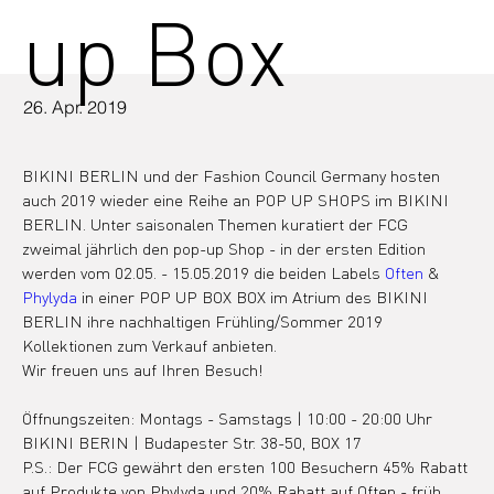
up Box
26. Apr. 2019
BIKINI BERLIN und der Fashion Council Germany hosten 
auch 2019 wieder eine Reihe an POP UP SHOPS im BIKINI 
BERLIN. Unter saisonalen Themen kuratiert der FCG 
zweimal jährlich den pop-up Shop - in der ersten Edition 
werden vom 02.05. - 15.05.2019 die beiden Labels 
Often
 & 
Phylyda
 in einer POP UP BOX BOX im Atrium des BIKINI 
BERLIN ihre nachhaltigen Frühling/Sommer 2019 
Kollektionen zum Verkauf anbieten.
Wir freuen uns auf Ihren Besuch!
Öffnungszeiten: Montags - Samstags | 10:00 - 20:00 Uhr
BIKINI BERIN | Budapester Str. 38-50, BOX 17
P.S.: Der FCG gewährt den ersten 100 Besuchern 45% Rabatt 
auf Produkte von Phylyda und 20% Rabatt auf Often - früh 