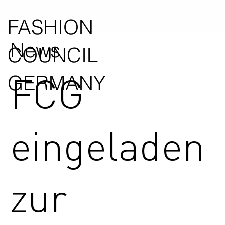
FASHION
News
COUNCIL
FCG
GERMANY
eingeladen
zur