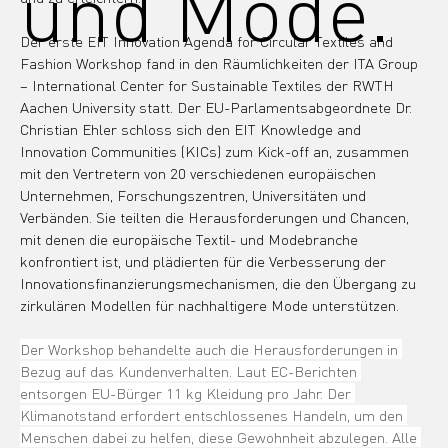
und Mode.
Der erste EIT Innovation Agenda for Circular Textiles and 
Fashion Workshop fand in den Räumlichkeiten der ITA Group 
– International Center for Sustainable Textiles der RWTH 
Aachen University statt. Der EU-Parlamentsabgeordnete Dr. 
Christian Ehler schloss sich den EIT Knowledge and 
Innovation Communities (KICs) zum Kick-off an, zusammen 
mit den Vertretern von 20 verschiedenen europäischen 
Unternehmen, Forschungszentren, Universitäten und 
Verbänden. Sie teilten die Herausforderungen und Chancen, 
mit denen die europäische Textil- und Modebranche 
konfrontiert ist, und plädierten für die Verbesserung der 
Innovationsfinanzierungsmechanismen, die den Übergang zu 
zirkulären Modellen für nachhaltigere Mode unterstützen.
Der Workshop behandelte auch die Herausforderungen in 
Bezug auf das Kundenverhalten. Laut EC-Berichten 
entsorgen EU-Bürger 11 kg Kleidung pro Jahr. Der 
Klimanotstand erfordert entschlossenes Handeln, um den 
Menschen dabei zu helfen, diese Gewohnheit abzulegen. Alle 