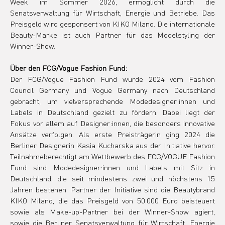
Week im Sommer 2026, ermöglicht durch die 
Senatsverwaltung für Wirtschaft, Energie und Betriebe. Das 
Preisgeld wird gesponsert von KIKO Milano. Die internationale 
Beauty-Marke ist auch Partner für das Modelstyling der 
Winner-Show.
Über den FCG/Vogue Fashion Fund:
Der FCG/Vogue Fashion Fund wurde 2024 vom Fashion 
Council Germany und Vogue Germany nach Deutschland 
gebracht, um vielversprechende Modedesigner:innen und 
Labels in Deutschland gezielt zu fördern. Dabei liegt der 
Fokus vor allem auf Designer:innen, die besonders innovative 
Ansätze verfolgen. Als erste Preisträgerin ging 2024 die 
Berliner Designerin Kasia Kucharska aus der Initiative hervor. 
Teilnahmeberechtigt am Wettbewerb des FCG/VOGUE Fashion 
Fund sind Modedesigner:innen und Labels mit Sitz in 
Deutschland, die seit mindestens zwei und höchstens 15 
Jahren bestehen. Partner der Initiative sind die Beautybrand 
KIKO Milano, die das Preisgeld von 50.000 Euro beisteuert 
sowie als Make-up-Partner bei der Winner-Show agiert, 
sowie die Berliner Senatsverwaltung für Wirtschaft, Energie 