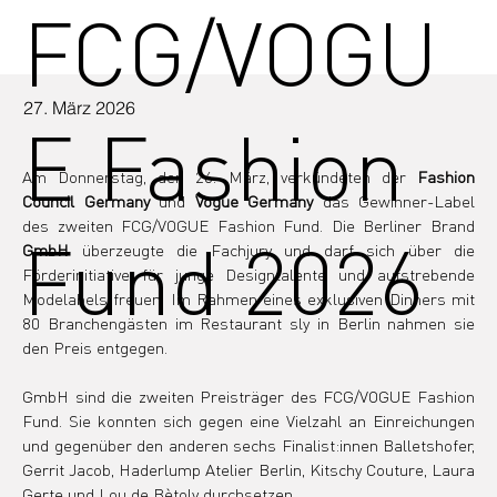
FCG/VOGU
27. März 2026
E Fashion
Am Donnerstag, den 26. März, verkündeten der 
Fashion 
Council Germany
 und 
Vogue Germany
 das Gewinner-Label 
des zweiten FCG/VOGUE Fashion Fund. Die Berliner Brand 
Fund 2026
GmbH
 überzeugte die Fachjury und darf sich über die 
Förderinitiative für junge Designtalente und aufstrebende 
Modelabels freuen. Im Rahmen eines exklusiven Dinners mit 
80 Branchengästen im Restaurant sly in Berlin nahmen sie 
den Preis entgegen.
GmbH sind die zweiten Preisträger des FCG/VOGUE Fashion 
Fund. Sie konnten sich gegen eine Vielzahl an Einreichungen 
und gegenüber den anderen sechs Finalist:innen Balletshofer, 
Gerrit Jacob, Haderlump Atelier Berlin, Kitschy Couture, Laura 
Gerte und Lou de Bètoly durchsetzen.