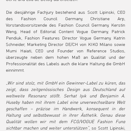
Die diesjährige Fachjury bestehend aus Scott Lipinski, CEO 
des Fashion Council Germany, Christiane Arp, 
Vorstandsvorsitzende des Fashion Council Germany, Kerstin 
Weng, Head of Editorial Content Vogue Germany, Patrick 
Pendiuk, Fashion Features Director Vogue Germany, Katrin 
Schneider, Marketing Director DE/CH von KIKO Milano sowie 
Mumi Haiati, CEO und Founder von Reference Studios, 
überzeugte neben dem hohen Maß an Qualität und der 
Professionalität des Labels auch die klare Haltung die GmbH 
einnimmt.
„Wir sind stolz, mit GmbH ein Gewinner-Label zu küren, das 
zeigt, dass zeitgenössisches Design aus Deutschland auf 
weltweite Resonanz stößt. Serhat Işık und Benjamin A. 
Huseby haben mit ihrem Label eine unverwechselbare Welt 
geschaffen – präzise im Handwerk, konsequent in der 
Haltung und selbstbewusst in ihrer Ästhetik. Genau diese 
Qualität wollen wir mit dem FCG/VOGUE Fashion Fund 
sichtbar machen und weiter unterstützen“
, so Scott Lipinski, 