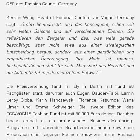
CEO des Fashion Council Germany.
Kerstin Weng, Head of Editorial Content von Vogue Germany 
sagt: 
„GmbH beeindruckt, und das konsequent, schon seit 
sehr vielen Saisons und auf verschiedenen Ebenen. Sie 
reflektieren den Zeitgeist und das, was viele gerade 
beschäftigt, aber nicht etwa aus einer strategischen 
Entscheidung heraus, sondern aus einer persönlichen und 
empathischen Überzeugung. Ihre Mode ist modern, 
hochqualitativ und steht für sich. Man spürt das Herzblut und 
die Authentizität in jedem einzelnen Entwurf.“
Die Preisverleihung fand im sly in Berlin mit rund 80 
Fachgästen statt, darunter auch Eugen Bauder-Taibi, Lamin 
Leroy Gibba, Karin Hanczewski, Florence Kasumba, Wana 
Limar und Emma Schweiger. Die zweite Edition des 
FCG/VOGUE Fashion Fund ist mit 50.000 Euro dotiert. Darüber 
hinaus enthält er ein umfassendes Business-Mentoring-
Programm mit führenden Branchenexpert:innen sowie die 
Produktion einer eigenen Fashion Show zur Berlin Fashion 