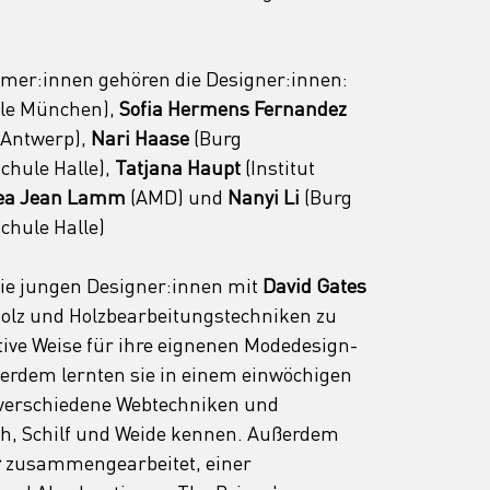
hmer:innen gehören die Designer:innen: 
le München), 
Sofia Hermens Fernandez
 Antwerp), 
Nari Haase
 (Burg 
hule Halle), 
Tatjana Haupt
 (Institut 
ea Jean Lamm
 (AMD) und 
Nanyi Li
 (Burg 
chule Halle)
ie jungen Designer:innen mit 
David Gates 
lz und Holzbearbeitungstechniken zu 
tive Weise für ihre eignenen Modedesign-
erdem lernten sie in einem einwöchigen 
 verschiedene Webtechniken und 
oh, Schilf und Weide kennen. Außerdem 
r
 zusammengearbeitet, einer 