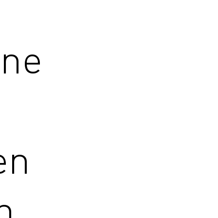
nne
en
n