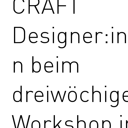
CRAFT
Designer:i
n beim
dreiwöchig
Workshop i