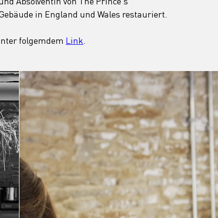
 und Absolventin von The Prince's 
 Gebäude in England und Wales restauriert.
unter folgemdem 
Link
. 