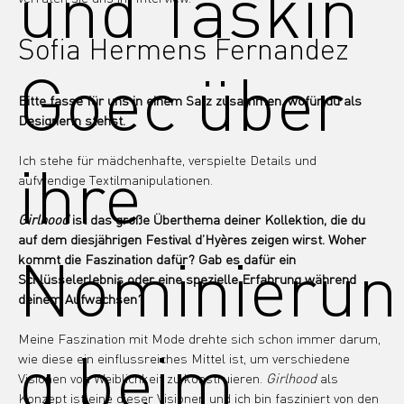
und Taskin
Sofia Hermens Fernandez
Goec über
Bitte fasse für uns in einem Satz zusammen, wofür du als 
Designerin stehst.
ihre
Ich stehe für mädchenhafte, verspielte Details und 
aufwendige Textilmanipulationen.
Girlhood
 ist das große Überthema deiner Kollektion, die du 
auf dem diesjährigen Festival d’Hyères zeigen wirst. Woher 
Nominierun
kommt die Faszination dafür? Gab es dafür ein 
Schlüsselerlebnis oder eine spezielle Erfahrung während 
deinem Aufwachsen?
Meine Faszination mit Mode drehte sich schon immer darum, 
g beim
wie diese ein einflussreiches Mittel ist, um verschiedene 
Visionen von Weiblichkeit zu konstruieren. 
Girlhood
 als 
Konzept ist eine dieser Visionen und ich bin fasziniert von den 