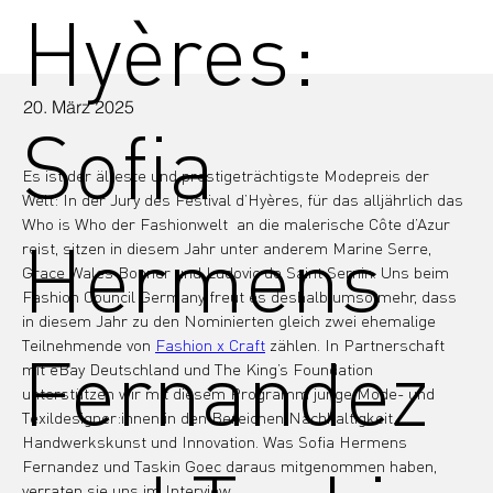
Hyères:
20. März 2025
Sofia
Es ist der älteste und prestigeträchtigste Modepreis der 
Welt: In der Jury des Festival d’Hyères, für das alljährlich das 
Who is Who der Fashionwelt  an die malerische Côte d’Azur 
Hermens
reist, sitzen in diesem Jahr unter anderem Marine Serre, 
Grace Wales Bonner und Ludovic de Saint Sernin. Uns beim 
Fashion Council Germany freut es deshalb umso mehr, dass 
in diesem Jahr zu den Nominierten gleich zwei ehemalige 
Teilnehmende von 
Fashion x Craft
 zählen. In Partnerschaft 
Fernandez
mit eBay Deutschland und The King’s Foundation 
unterstützen wir mit diesem Programm junge Mode- und 
Texildesigner:innen in den Bereichen Nachhaltigkeit, 
Handwerkskunst und Innovation. Was Sofia Hermens 
Fernandez und Taskin Goec daraus mitgenommen haben, 
verraten sie uns im Interview.