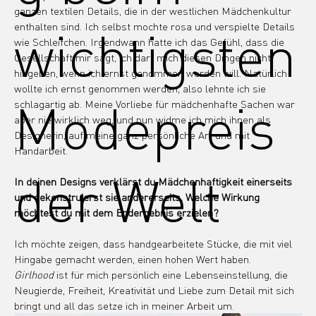
ganzen textilen Details, die in der westlichen Mädchenkultur 
wichtigsten
enthalten sind. Ich selbst mochte rosa und verspielte Details 
wie Schleifchen. Irgendwann hatte ich das Gefühl, dass die 
Gesellschaft mir sagt, ich darf mich diesen Dingen nicht 
hingeben, wenn ich ernst genommen werden will. Natürlich 
wollte ich ernst genommen werden, also lehnte ich sie 
Modepreis
schlagartig ab. Meine Vorliebe für mädchenhafte Sachen war 
aber nie wirklich weg, und nun widme ich mich ihnen als 
Designerin, auf meine ganz persönliche Art und mit 
Handarbeit.
der Welt
In deinen Designs verklärst du Mädchenhaftigkeit einerseits 
und dekonstruierst sie andererseits. Welche Wirkung 
möchtest du mit dem Endergebnis erzielen?
Ich möchte zeigen, dass handgearbeitete Stücke, die mit viel 
Hingabe gemacht werden, einen hohen Wert haben. 
Girlhood
 ist für mich persönlich eine Lebenseinstellung, die 
Neugierde, Freiheit, Kreativität und Liebe zum Detail mit sich 
bringt und all das setze ich in meiner Arbeit um.