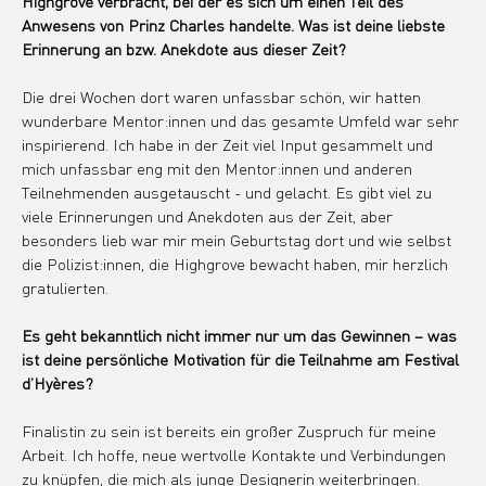
Highgrove verbracht, bei der es sich um einen Teil des 
Anwesens von Prinz Charles handelte. Was ist deine liebste 
Erinnerung an bzw. Anekdote aus dieser Zeit?
Die drei Wochen dort waren unfassbar schön, wir hatten 
wunderbare Mentor:innen und das gesamte Umfeld war sehr 
inspirierend. Ich habe in der Zeit viel Input gesammelt und 
mich unfassbar eng mit den Mentor:innen und anderen 
Teilnehmenden ausgetauscht - und gelacht. Es gibt viel zu 
viele Erinnerungen und Anekdoten aus der Zeit, aber 
besonders lieb war mir mein Geburtstag dort und wie selbst 
die Polizist:innen, die Highgrove bewacht haben, mir herzlich 
gratulierten.
Es geht bekanntlich nicht immer nur um das Gewinnen – was 
ist deine persönliche Motivation für die Teilnahme am Festival 
d’Hyères?
Finalistin zu sein ist bereits ein großer Zuspruch für meine 
Arbeit. Ich hoffe, neue wertvolle Kontakte und Verbindungen 
zu knüpfen, die mich als junge Designerin weiterbringen.