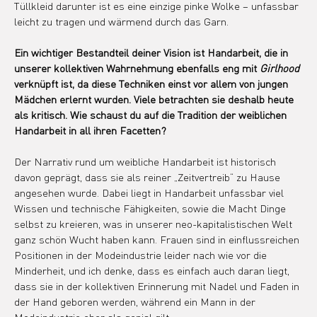
Tüllkleid darunter ist es eine einzige pinke Wolke – unfassbar 
leicht zu tragen und wärmend durch das Garn.
Ein wichtiger Bestandteil deiner Vision ist Handarbeit, die in 
unserer kollektiven Wahrnehmung ebenfalls eng mit 
Girlhood
verknüpft ist, da diese Techniken einst vor allem von jungen 
Mädchen erlernt wurden. Viele betrachten sie deshalb heute 
als kritisch. Wie schaust du auf die Tradition der weiblichen 
Handarbeit in all ihren Facetten?
Der Narrativ rund um weibliche Handarbeit ist historisch 
davon geprägt, dass sie als reiner „Zeitvertreib“ zu Hause 
angesehen wurde. Dabei liegt in Handarbeit unfassbar viel 
Wissen und technische Fähigkeiten, sowie die Macht Dinge 
selbst zu kreieren, was in unserer neo-kapitalistischen Welt 
ganz schön Wucht haben kann. Frauen sind in einflussreichen 
Positionen in der Modeindustrie leider nach wie vor die 
Minderheit, und ich denke, dass es einfach auch daran liegt, 
dass sie in der kollektiven Erinnerung mit Nadel und Faden in 
der Hand geboren werden, während ein Mann in der 
Modeindustrie eher als genial gilt.