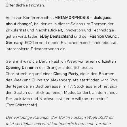
Öffentlichkeit richten.
Auch zur Konferenzreihe 
„METAMORPHOSIS – dialogues 
about change“
, bei der es in dieser Saison um Themen der 
Zirkularität und Nachhaltigkeit, Innovation und Technologie 
gehen wird, laden 
eBay Deutschland
 und der 
Fashion Council 
Germany
 (FCG) erneut neben Branchenexpert:innen ebenso 
interessierte Privatpersonen ein.
Gerahmt wird die Berlin Fashion Week von einem offiziellen 
Opening Dinner 
in der Orangerie des Schlosses 
Charlottenburg und einer 
Closing Party
, die in den Räumen 
des Weekend Clubs am Alexanderplatz stattfinden wird. Von 
der legendären Dachterrasse im 17. Stock aus eröffnet sich 
den Gästen der Blick auf einen Modestandort, an dem „neue 
Perspektiven und Nachwuchstalente willkommen sind“ 
(TextilWirtschaft).
Der vorläufige Kalender der Berlin Fashion Week SS27 ist 
jetzt verfügbar und wird kontinuierlich um neue Termine 