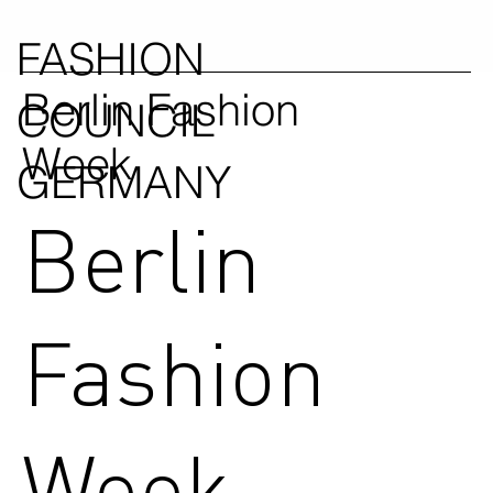
FASHION
Berlin Fashion
COUNCIL
Week
GERMANY
Berlin
Fashion
Week