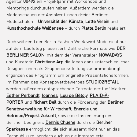
Agentur
 0049x 
ein Projektjahr mit Workshops und 
Mentorings durchlaufen haben. Außerdem werden die 
Modenschauen der Absolvent:innen dreier Berliner 
Modeschulen – 
Universität der Künste
, 
Lette Verein
 und 
Kunsthochschule Weißensee
 – durch 
Platte.Berlin
 realisiert.
Doch während der Berlin Fashion Week wird Mode nicht nur 
auf dem Laufsteg präsentiert: Zahlreiche Formate wie 
DER 
BERLINER SALON
, mit dem der Veranstalter 
NOWADAYS
und Kuratorin 
Christiane Arp
 die Ideen ganz unterschiedlicher 
Designer:innen als Gruppenausstellung zusammenbringt, 
ergänzen das Programm um originelle Präsentationsformen. 
Im Rahmen des Konzeptwettbewerbes 
STUDIO2RETAIL
werden außerdem entsprechende Formate der fünf Marken 
Esther Perbandt
, 
Ioannes
, 
Lou de Bètoly
, 
PLAID-À-
PORTER
 und 
Richert Beil
durch die Förderung der 
Berliner 
Senatsverwaltung für Wirtschaft, Energie und 
Betriebe/Projekt Zukunft
, sowie die Inszenierung des 
Berliner Designers 
Dennis Chuene
 durch die 
Berliner 
Sparkasse
 ermöglicht, die sich allesamt nicht nur an das 
Fachpublikum, sondern auch an die interessierte 