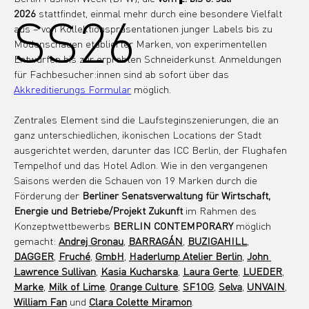
SS26
2026
 stattfindet, einmal mehr durch eine besondere Vielfalt 
aus – von Kollektionspräsentationen junger Labels bis zu 
Modenschauen etablierter Marken, von experimentellen 
Entwürfen bis zur erprobten Schneiderkunst. Anmeldungen 
für Fachbesucher:innen sind ab sofort über das 
Akkreditierungs Formular
 möglich.
Zentrales Element sind die Laufsteginszenierungen, die an 
ganz unterschiedlichen, ikonischen Locations der Stadt 
ausgerichtet werden, darunter das ICC Berlin, der Flughafen 
Tempelhof und das Hotel Adlon. Wie in den vergangenen 
Saisons werden die Schauen von 19 Marken durch die 
Förderung der 
Berliner Senatsverwaltung für Wirtschaft, 
Energie und Betriebe/Projekt Zukunft
 im Rahmen des 
Konzeptwettbewerbs 
BERLIN CONTEMPORARY
 möglich 
gemacht: 
Andrej Gronau
, 
BARRAGÁN
, 
BUZIGAHILL
, 
DAGGER
, 
Fruché
, 
GmbH
, 
Haderlump Atelier Berlin
, 
John 
Lawrence Sullivan
, 
Kasia Kucharska
, 
Laura Gerte
, 
LUEDER
, 
Marke
, 
Milk of Lime
, 
Orange Culture
, 
SF1OG
, 
Selva
, 
UNVAIN
, 
William Fan
 und 
Clara Colette Miramon
.