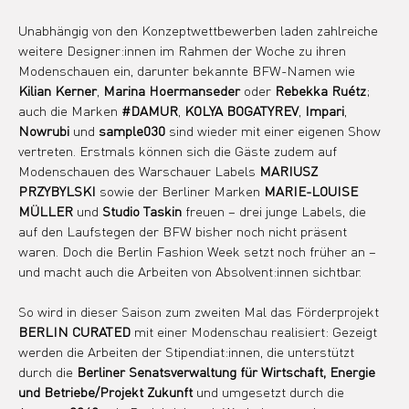
Unabhängig von den Konzeptwettbewerben laden zahlreiche 
weitere Designer:innen im Rahmen der Woche zu ihren 
Modenschauen ein, darunter bekannte BFW-Namen wie 
Kilian Kerner
, 
Marina Hoermanseder
 oder 
Rebekka Ruétz
; 
auch die Marken 
#DAMUR
, 
KOLYA BOGATYREV
, 
Impari
, 
Nowrubi
 und 
sample030
 sind wieder mit einer eigenen Show 
vertreten. Erstmals können sich die Gäste zudem auf 
Modenschauen des Warschauer Labels 
MARIUSZ 
PRZYBYLSKI
 sowie der Berliner Marken 
MARIE-LOUISE 
MÜLLER
 und 
Studio Taskin
 freuen – drei junge Labels, die 
auf den Laufstegen der BFW bisher noch nicht präsent 
waren. Doch die Berlin Fashion Week setzt noch früher an – 
und macht auch die Arbeiten von Absolvent:innen sichtbar.
So wird in dieser Saison zum zweiten Mal das Förderprojekt 
BERLIN CURATED 
mit einer Modenschau realisiert:
Gezeigt 
werden die Arbeiten der Stipendiat:innen, die unterstützt 
durch die 
Berliner Senatsverwaltung für Wirtschaft, Energie 
und Betriebe/Projekt Zukunft 
und umgesetzt durch die 