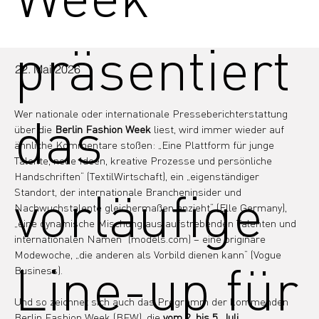
präsentiert
22. Mai 2026
das
Wer nationale oder internationale Presseberichterstattung 
über die 
Berlin Fashion Week
 liest, wird immer wieder auf 
ähnliche Kommentare stoßen: „Eine Plattform für junge 
Talente, neue Ideen, kreative Prozesse und persönliche 
Handschriften“ (TextilWirtschaft), ein „eigenständiger 
vorläufige
Standort, der internationale Brancheninsider und 
Nachwuchstalente gleichermaßen anzieht“ (Elle Germany), 
„eine dynamische Mischung aus aufstrebenden Talenten und 
internationalen Namen“ (
models.com
) – eine originäre 
Modewoche, „die anderen als Vorbild dienen kann“ (Vogue 
Line-up für
Business).
Und so zeichnet sich auch das Programm der kommenden 
Berlin Fashion Week (BFW), die 
vom 2. bis 5. Juli 