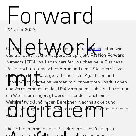
Forward
22. Juni 2023
Network
Gemeinsam  mit der Innovationsagentur 
Sqetch
 haben wir 
das transatlantische Kooperationsprojekt 
Fashion Forward 
Network
 (FFN) ins Leben gerufen, welches neue Business 
mit
Partnerschaften zwischen Berlin und den USA unterstützen 
soll. In Berlin ansässige Unternehmen, Agenturen und 
Impact-Tech Start-ups werden mit Innovatoren, Institutionen 
und Vorreiter:innen in den USA verbunden. Dabei soll nicht nur 
ein Wachstum angeregt werden, sondern auch eine 
digitalem
Weiterentwicklung in den Bereichen Nachhaltigkeit und 
Digitalisierung auf beiden Seiten des Atlantiks vorangetrieben 
werden.
Die Teilnehmer:innen des Projekts erhalten Zugang zu 
maßgeschneiderten Ressourcen, die ihre individuellen 