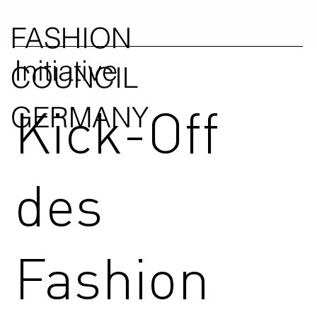
FASHION
Initiative
COUNCIL
Kick-Off
GERMANY
des
Fashion