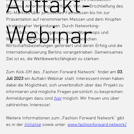
Auftakt-
Business Anforderungen erfüllen: Von der Erschließung des 
US-Marktes über juristisches Fachwissen bis hin zur 
Präsentation auf renommierten Messen und dem Knüpfen 
Webinar
strategischer Verbindungen. Durch Networking-
Veranstaltungen, Delegationsreisen, Workshops und 
Webinare werden die deutsch-amerikanischen 
Wirtschaftsbeziehungen gefördert und deren Erfolg und die 
Internationalisierung Berlins vorangetrieben. Gemeinsames 
Ziel ist es, die Wettbewerbsfähigkeit zu stärken.
Zum Kick-Off des „Fashion Forward Network“ findet am 
03. 
Juli 2023
 ein Auftakt-Webinar statt. Interessent:innen haben 
dabei die Möglichkeit, sich unverbindlich über das Projekt zu 
informieren und mögliche Fragen persönlich zu besprechen. 
Anmeldungen dazu sind 
hier
möglich. Wir freuen uns über 
zahlreiches Interesse! 
Weitere Informationen zum „Fashion Forward Network“ gibt 
es in der 
Initiative
sowie unter: 
www.fashionforward.network/