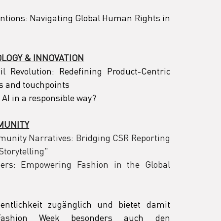
entions: Navigating Global Human Rights in 
NOLOGY & INNOVATION
il Revolution: Redefining Product-Centric 
s and touchpoints
AI in a responsible way?
MMUNITY
unity Narratives: Bridging CSR Reporting 
torytelling"
iers: Empowering Fashion in the Global 
entlichkeit zugänglich und bietet damit 
ashion Week besonders auch den 