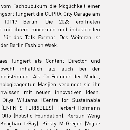
 vom Fachpublikum die Möglichkeit einer 
ngsort fungiert die CUPRA City Garage am 
, 10117 Berlin. Die 2023 eröffneten 
n mit ihrem modernen und industriellen 
n für das Talk Format. 
Des Weiteren ist 
 der Berlin Fashion Week.
aes fungiert als Content Director und 
owohl inhaltlich als auch bei der 
elist:innen. Als Co-Founder der Mode-, 
ologieagentur Masjien verbindet sie ihr 
nwissen mit neuen innovativen Ideen. 
 Dilys Williams (Centre for Sustainable 
er (ENFNTS TERRIBLES), Herbert Hofmann 
 Otto (Holistic Foundation), Kerstin Weng 
Keoghan (eBay), Kirsty McGregor (Vogue 