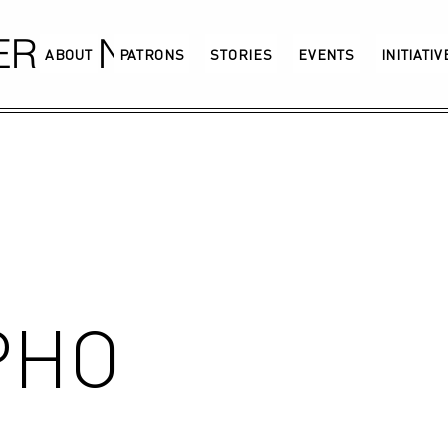
GERMANY
ABOUT
PATRONS
STORIES
EVENTS
INITIATI
PHO