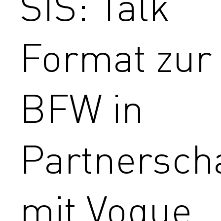
SIS: Talk
Format zur
BFW in
Partnersch
mit Vogue