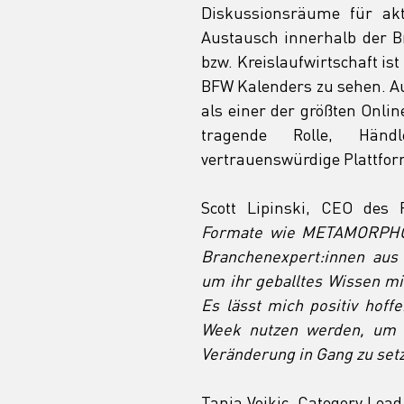
Diskussionsräume für ak
Austausch innerhalb der Br
bzw. Kreislaufwirtschaft ist
BFW Kalenders zu sehen. Au
als einer der größten Onlin
tragende Rolle, Händl
vertrauenswürdige Plattform
Scott Lipinski, CEO des 
Formate wie METAMORPHOSI
Branchenexpert:innen aus
um ihr geballtes Wissen mit
Es lässt mich positiv hoff
Week nutzen werden, um d
Veränderung in Gang zu setz
Tanja Vojkic, Category Lead