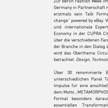
Zur Berlin Fashion Week im 
Germany in Partnerschaft 
erstmals sein Talk Form
change“ powered by eBay. V
und internationale Exper
Economy in der CUPRA Cit
über die verschiedenen Fac
der Branche in den Dialog z
wird das Oberthema Circula
betrachtet: 
Design
, 
Technol
Über 30 renommierte Br
unterschiedlichen Panel T
Impulse für eine anschlie
dem Motto „METAMORPHOSIS –
Format besonders darauf
essentiellen Transforma