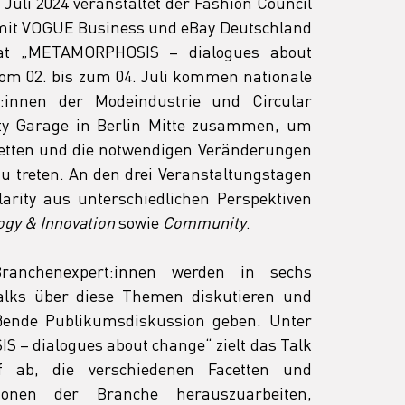
Juli 2024 veranstaltet der Fashion Council 
mit VOGUE Business und eBay Deutschland 
at „METAMORPHOSIS – dialogues about 
om 02. bis zum 04. Juli kommen nationale 
t:innen der Modeindustrie und Circular 
y Garage in Berlin Mitte zusammen, um 
etten und die notwendigen Veränderungen 
u treten. An den drei Veranstaltungstagen 
rity aus unterschiedlichen Perspektiven 
ogy
& Innovation
 sowie 
Community
.
anchenexpert:innen werden in sechs 
alks über diese Themen diskutieren und 
ßende Publikumsdiskussion geben. Unter 
 dialogues about change“ zielt das Talk 
 ab, die verschiedenen Facetten und 
tionen der Branche herauszuarbeiten, 