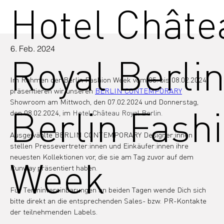
Hotel Châte
6. Feb. 2024
Royal Berlin
Im Rahmen der Berlin Fashion Week vom 05. bis 08.02.2024 
präsentieren wir unseren 
BERLIN CONTEMPORARY
Showroom am Mittwoch, den 07.02.2024 und Donnerstag, 
Berlin Fash
den 08.02.2024, im 
Hotel Château Royal Berlin. 
Ausgewählte BERLIN CONTEMPORARY Designer:innen 
stellen Pressevertreter:innen und Einkäufer:innen ihre 
neuesten Kollektionen vor, die sie am Tag zuvor auf dem 
Week
Runway präsentiert haben. 
Für Terminvereinbarungen an beiden Tagen wende Dich sich 
bitte direkt an die entsprechenden Sales- bzw. PR-Kontakte 
der teilnehmenden Labels.