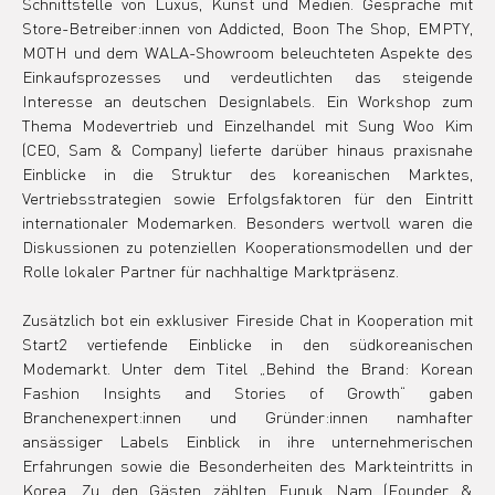
Schnittstelle von Luxus, Kunst und Medien. Gespräche mit 
Store-Betreiber:innen von Addicted, Boon The Shop, EMPTY, 
MOTH und dem WALA-Showroom beleuchteten Aspekte des 
Einkaufsprozesses und verdeutlichten das steigende 
Interesse an deutschen Designlabels. Ein Workshop zum 
Thema Modevertrieb und Einzelhandel mit Sung Woo Kim 
(CEO, Sam & Company) lieferte darüber hinaus praxisnahe 
Einblicke in die Struktur des koreanischen Marktes, 
Vertriebsstrategien sowie Erfolgsfaktoren für den Eintritt 
internationaler Modemarken. Besonders wertvoll waren die 
Diskussionen zu potenziellen Kooperationsmodellen und der 
Rolle lokaler Partner für nachhaltige Marktpräsenz.
Zusätzlich bot ein exklusiver Fireside Chat in Kooperation mit 
Start2 vertiefende Einblicke in den südkoreanischen 
Modemarkt. Unter dem Titel „Behind the Brand: Korean 
Fashion Insights and Stories of Growth“ gaben 
Branchenexpert:innen und Gründer:innen namhafter 
ansässiger Labels Einblick in ihre unternehmerischen 
Erfahrungen sowie die Besonderheiten des Markteintritts in 
Korea. Zu den Gästen zählten Eunuk Nam (Founder & 