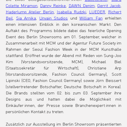
Colette Miramon
, 
Danny Reinke
, 
DAWN Denim
, 
Gerrit Jacob
, 
Haderlump Atelier Berlin
, 
Isabella Rudzki
, 
LUEDER
, 
Richert 
Beil
, 
Sia Arnika
, 
Unvain Studios
 und 
William Fan
 erhielten 
einen intensiven Einblick in den koreanischen Markt. Den 
Auftakt des Programms bildete dabei das feierliche Opening 
Event des Berlin Showrooms am 01. September, welcher in 
Zusammenarbeit mit MCM und der Agentur Future Society im 
Rahmen der Seoul Fashion Week in der MCM Kunsthalle 
stattfand. Eröffnet wurde der Abend mit Reden von Sung-Joo 
Kim (Vorstandsvorsitzende, MCM), Michael Biel 
(Staatssekretär für Wirtschaft), Christiane Arp 
(Vorstandsvorsitzende, Fashion Council Germany), Scott 
Lipinski (CEO, Fashion Council Germany) sowie Jörn Beissert 
(stellvertretender Botschafter, Deutsche Botschaft in Korea). 
Die Brands stellten vom 02. bis zum 03. September ihre 
Designs aus und hatten dabei die Möglichkeit mit 
Einkäufer:innen, der Presse sowie Branchenexpert:innen in 
persönlichen Kontakt zu treten.
Zusätzlich zur Ausstellung im Berlin Showroom präsentierten 