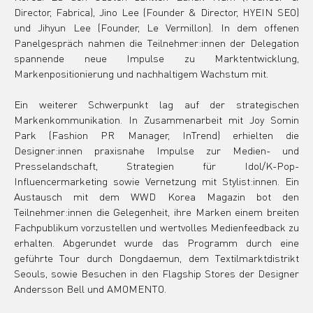
Director, Fabrica), Jino Lee (Founder & Director, HYEIN SEO) 
und Jihyun Lee (Founder, Le Vermillon). In dem offenen 
Panelgespräch nahmen die Teilnehmer:innen der Delegation 
spannende neue Impulse zu Marktentwicklung, 
Markenpositionierung und nachhaltigem Wachstum mit.
Ein weiterer Schwerpunkt lag auf der strategischen 
Markenkommunikation. In Zusammenarbeit mit Joy Somin 
Park (Fashion PR Manager, InTrend) erhielten die 
Designer:innen praxisnahe Impulse zur Medien- und 
Presselandschaft, Strategien für Idol/K-Pop-
Influencermarketing sowie Vernetzung mit Stylist:innen. Ein 
Austausch mit dem WWD Korea Magazin bot den 
Teilnehmer:innen die Gelegenheit, ihre Marken einem breiten 
Fachpublikum vorzustellen und wertvolles Medienfeedback zu 
erhalten. Abgerundet wurde das Programm durch eine 
geführte Tour durch Dongdaemun, dem Textilmarktdistrikt 
Seouls, sowie Besuchen in den Flagship Stores der Designer 
Andersson Bell und AMOMENTO.