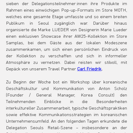
sieben der Delegationsteilnehmer:innen ihre Produkte im 
Rahmen eines einwöchigen Pop-up-Formats im Store MOTH, 
welches eine gesamte Etage umfasste und so einem breiten 
Publikum in Seoul zugänglich war. Darüber hinaus 
organisierte die Marke LUEDER von Designerin Marie Lueder 
einen exklusiven Showcase ihrer AW25-Kollektion im Store 
Samplas, bei dem Gäste aus der lokalen Modeszene 
zusammenkamen, um sich einen persönlichen Eindruck von 
der Kollektion zu verschaffen und sich in informeller 
Atmosphäre zu vernetzen. Dabei reisten wir stilvoll, mit 
Gepäck von unserem Travel Partner 
Carl Friedrik
.
Zu Beginn der Woche bot ein Workshop über koreanische 
Geschäftskultur und Kommunikation von Anton Scholz 
(Founder / General Manager, Korea Consult) den 
Teilnehmenden Einblicke in die Besonderheiten 
interkultureller Zusammenarbeit, typische Geschäftspraktiken 
sowie effektive Kommunikationsstrategien im koreanischen 
Unternehmensumfeld. An den folgenden Tagen erkundete die 
Delegation Seouls Retail-Szene – insbesondere an der 