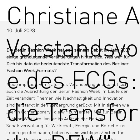
Christiane A
10. Juli 2023
Vorstandsvo
Die Berlin Fashion Week hat seit seinem Debüt im Jahr 2007 
einige grundlegende Veränderungen hinter sich. Was war für 
Dich bis dato die bedeutendste Transformation des Berliner 
e des FCGs:
Fashion Week Formats?
Mode impliziert von Natur aus Veränderung und so hat sich 
auch die Ausrichtung der Berlin Fashion Week im Laufe der 
Zeit verändert. Themen wie Nachhaltigkeit und Innovation 
die Transfo
sind verstärkt in den Vordergrund gerückt. Mit Initiativen wie 
„Berlin Contemporary“, die wir zum ersten Mal zur Berlin 
Fashion Week im Januar im Auftrag der Berliner 
Senatsverwaltung für Wirtschaft, Energie und Betriebe ins 
Leben gerufen haben, haben wir ein wichtiges Zeichen für 
Fashion Design in und aus Deutschland und damit der 