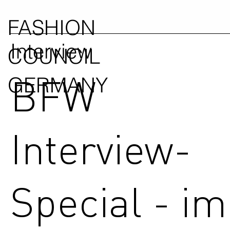
FASHION
Interview
COUNCIL
BFW
GERMANY
Interview-
Special - im