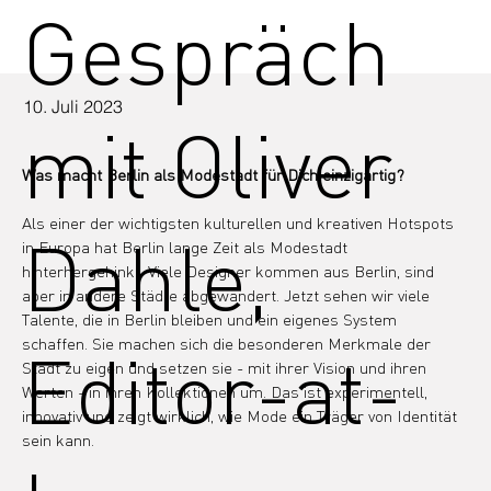
Gespräch
10. Juli 2023
mit Oliver
Was macht Berlin als Modestadt für Dich einzigartig?
Als einer der wichtigsten kulturellen und kreativen Hotspots 
Dahle,
in Europa hat Berlin lange Zeit als Modestadt 
hinterhergehinkt. Viele Designer kommen aus Berlin, sind 
aber in andere Städte abgewandert. Jetzt sehen wir viele 
Talente, die in Berlin bleiben und ein eigenes System 
schaffen. Sie machen sich die besonderen Merkmale der 
Editor-at-
Stadt zu eigen und setzen sie - mit ihrer Vision und ihren 
Werten - in ihren Kollektionen um. Das ist experimentell, 
innovativ und zeigt wirklich, wie Mode ein Träger von Identität 
sein kann.