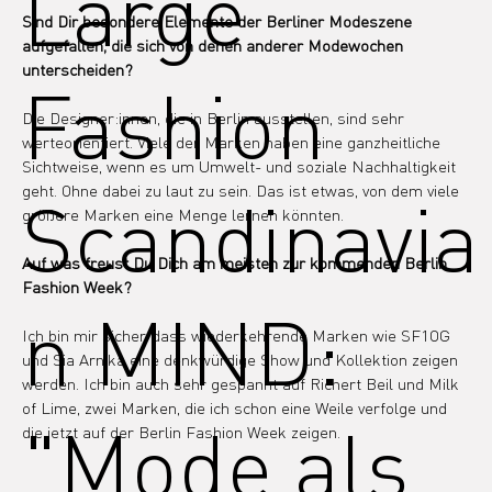
Large
Sind Dir besondere Elemente der Berliner Modeszene 
aufgefallen, die sich von denen anderer Modewochen 
unterscheiden?
Fashion
Die Designer:innen, die in Berlin ausstellen, sind sehr 
werteorientiert. Viele der Marken haben eine ganzheitliche 
Sichtweise, wenn es um Umwelt- und soziale Nachhaltigkeit 
geht. Ohne dabei zu laut zu sein. Das ist etwas, von dem viele 
Scandinavia
größere Marken eine Menge lernen könnten.
Auf was freust Du Dich am meisten zur kommenden Berlin 
Fashion Week?
n MIND:
Ich bin mir sicher, dass wiederkehrende Marken wie SF1OG 
und Sia Arnika eine denkwürdige Show und Kollektion zeigen 
werden. Ich bin auch sehr gespannt auf Richert Beil und Milk 
of Lime, zwei Marken, die ich schon eine Weile verfolge und 
"Mode als
die jetzt auf der Berlin Fashion Week zeigen.