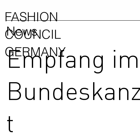
FASHION
News
COUNCIL
Empfang im
GERMANY
Bundeskanz
t