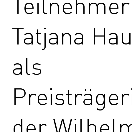
Teilnehmer
Tatjana Hau
als
Preisträger
der Wilhel