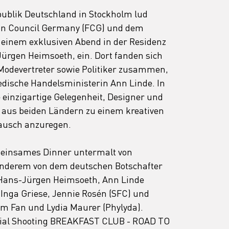
publik Deutschland in Stockholm lud 
n Council Germany (FCG) und dem 
 einem exklusiven Abend in der Residenz 
Jürgen Heimsoeth, ein. Dort fanden sich 
odevertreter sowie Politiker zusammen, 
edische Handelsministerin Ann Linde. In 
einzigartige Gelegenheit, Designer und 
aus beiden Ländern zu einem kreativen 
ausch anzuregen.  
meinsames Dinner untermalt von 
nderem von dem deutschen Botschafter 
Hans-Jürgen Heimsoeth, Ann Linde 
, Inga Griese, Jennie Rosén (SFC) und 
am Fan und Lydia Maurer (Phylyda). 
ial Shooting BREAKFAST CLUB - ROAD TO 