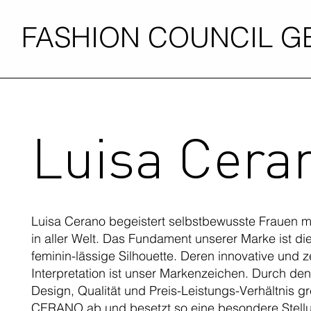
FASHION COUNCIL 
Luisa Cera
Luisa Cerano begeistert selbstbewusste Frauen mit
in aller Welt. Das Fundament unserer Marke ist d
feminin-lässige Silhouette. Deren innovative und 
Interpretation ist unser Markenzeichen. Durch d
Design, Qualität und Preis-Leistungs-Verhältnis g
CERANO ab und besetzt so eine besondere Stell