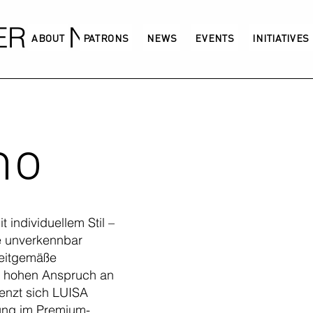
GERMANY
ABOUT
PATRONS
NEWS
EVENTS
INITIATIVES
no
 individuellem Stil –
ie unverkennbar
zeitgemäße
en hohen Anspruch an
renzt sich LUISA
ung im Premium-